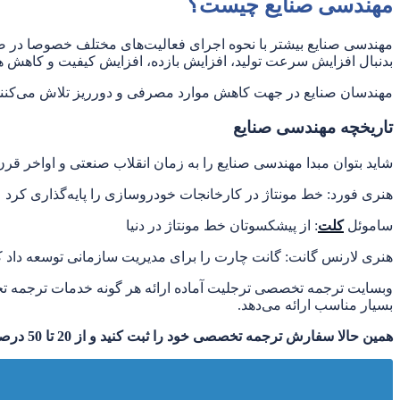
مهندسی صنایع چیست؟
مهندسی صنایع بیشتر با نحوه اجرای فعالیت‌های مختلف خصوصا در ص
بدنبال افزایش سرعت تولید، افزایش بازده، افزایش کیفیت و کاهش ه
مهندسان صنایع در جهت کاهش موارد مصرفی و دورریز تلاش می‌کنند. آن
تاریخچه مهندسی صنایع
شاید بتوان مبدا مهندسی صنایع را به زمان انقلاب صنعتی و اواخر قرن 18 مرتبط دانست. از جمله اشخاصی که اولین گام‌ها را در شاخه مهندسی صنایع برداشتند عبارتند 
هنری فورد: خط مونتاژ در کارخانجات خودروسازی را پایه‌گذاری کرد
ساموئل
کلت
: از پیشکسوتان خط مونتاژ در دنیا
هنری لارنس گانت: گانت چارت را برای مدیریت سازمانی توسعه داد که
وبسایت ترجمه تخصصی ترجلیت آماده ارائه هر گونه خدمات ترجمه تخص
بسیار مناسب ارائه می‌دهد.
همین حالا سفارش ترجمه تخصصی خود را ثبت کنید و از 20 تا 50 درصد هزینه کمتر ترجلیت بیشترین بهره را ببرید.