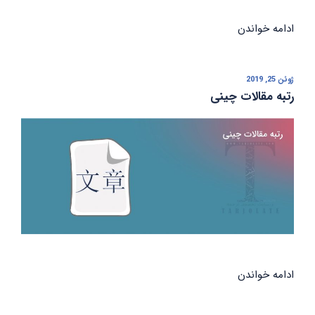
ادامه خواندن
“ژورنال‌ها
تا
چه
میزان
ژوئن 25, 2019
نوشته‌شده
در
رتبه مقالات چینی
به
نرم‌افزارهای
تشخیص
سرقت
ادبی
استناد
می‌کنند؟”
ادامه خواندن
“رتبه
مقالات
چینی”